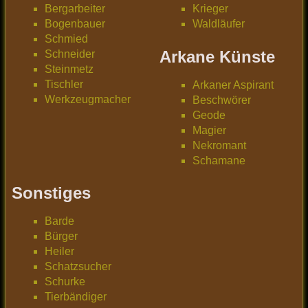
Bergarbeiter
Krieger
Bogenbauer
Waldläufer
Schmied
Arkane Künste
Schneider
Steinmetz
Tischler
Arkaner Aspirant
Werkzeugmacher
Beschwörer
Geode
Magier
Nekromant
Schamane
Sonstiges
Barde
Bürger
Heiler
Schatzsucher
Schurke
Tierbändiger