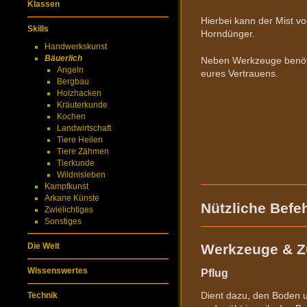
Klassen
Hierbei kann der Mist v
Skills
Horndünger.
Handwerkskunst
Bäuerlich
Neben Werkzeuge benötig
Angeln
eures Vertrauens.
Bergbau
Holzhacken
Kräuterkunde
Kochen
Landwirtschaft
Tiere Heilen
Tiere Zähmen
Tierkunde
Wildnisleben
Kampfkunst
Arkane Künste
Nützliche Befe
Zwielichtiges
Sonstiges
Die Welt
Werkzeuge & Z
Wissenswertes
Pflug
Dient dazu, den Boden 
Technik