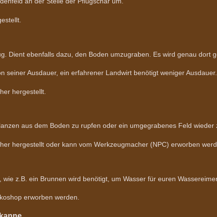
denfeld an der Stelle der Pflugschar um.
stellt.
lug. Dient ebenfalls dazu, den Boden umzugraben. Es wird genau dort 
on seiner Ausdauer, ein erfahrener Landwirt benötigt weniger Ausdauer.
r hergestellt.
Pflanzen aus dem Boden zu rupfen oder ein umgegrabenes Feld wieder 
er hergestellt oder kann vom Werkzeugmacher (NPC) erworben werd
, wie z.B. ein Brunnen wird benötigt, um Wasser für euren Wassereim
ekoshop erworben werden.
ßkanne