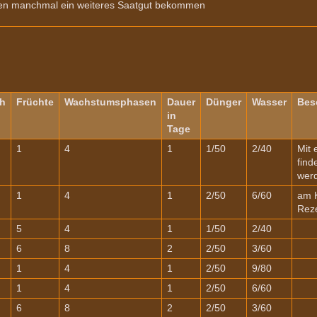
nen manchmal ein weiteres Saatgut bekommen
h
Früchte
Wachstumsphasen
Dauer
Dünger
Wasser
Bes
in
Tage
1
4
1
1/50
2/40
Mit 
find
werd
1
4
1
2/50
6/60
am K
Rez
5
4
1
1/50
2/40
6
8
2
2/50
3/60
1
4
1
2/50
9/80
1
4
1
2/50
6/60
6
8
2
2/50
3/60