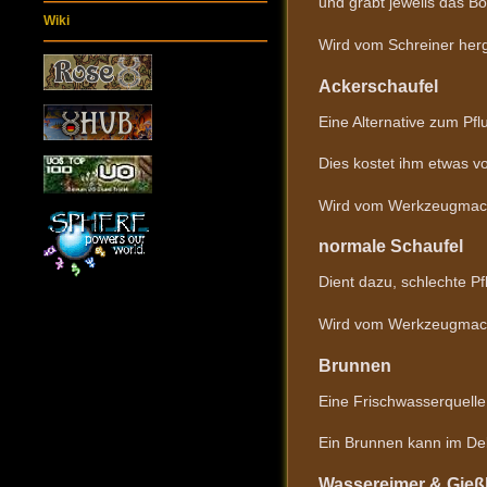
und gräbt jeweils das Bo
Wiki
Wird vom Schreiner herge
Ackerschaufel
Eine Alternative zum Pf
Dies kostet ihm etwas v
Wird vom Werkzeugmache
normale Schaufel
Dient dazu, schlechte 
Wird vom Werkzeugmach
Brunnen
Eine Frischwasserquelle
Ein Brunnen kann im D
Wassereimer & Gie