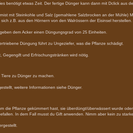
s benötigt etwas Zeit. Der fertige Dünger kann dann mit Dclick aus
emist mit Steinkohle und Salz (gemahlene Salzbrocken an der Mühle) Min
 sich z.B. aus den Hörnern von den Walrössern der Eisinsel herstellen.
r geben dem Acker einen Düngungsgrad von 25 Einheiten.
ertriebene Düngung führt zu Ungeziefer, was die Pflanze schädigt.
, Gegengift und Erfrischungstränken wird nötig.
r Tiere zu Dünger zu machen.
estellt, weitere Informationen siehe Dünger.
um die Pflanze gekümmert hast, sie überdüngt/überwässert wurde oder
efallen. In dem Fall musst du Gift anwenden. Nimm aber kein zu starkes
rgestellt.