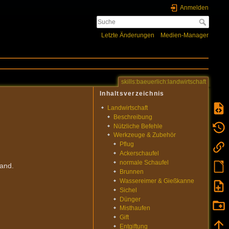
Anmelden
Letzte Änderungen
Medien-Manager
skills:baeuerlich:landwirtschaft
Inhaltsverzeichnis
Landwirtschaft
Beschreibung
Nützliche Befehle
Werkzeuge & Zubehör
Pflug
Ackerschaufel
normale Schaufel
and.
Brunnen
Wassereimer & Gießkanne
Sichel
Dünger
Misthaufen
Gift
Entgiftung