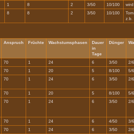
1
8
2
3/50
10/100
wird
8
8
2
3/50
10/100
Toma
z.b.
Anspruch
Früchte
Wachstumsphasen
Dauer
Dünger
Wa
in
Tage
70
1
24
6
3/50
2/
70
1
20
5
8/100
5/
70
1
24
6
3/50
2/
70
1
20
5
8/100
5/
70
1
24
6
3/50
2/
70
1
24
6
4/50
3/
70
1
24
6
3/50
2/