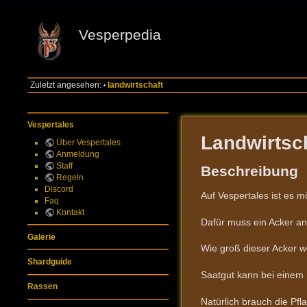
Vesperpedia
Zuletzt angesehen:
landwirtschaft
•
Vespertales
Landwirtsc
Über Vespertales
Anmeldung
Staff
Beschreibung
Regeln
Discord
Auf Vespertales ist es
Faq
Kontakt
Dafür muss ein Acker a
Galerie
Wie groß dieser Acker we
Shardguide
Saatgut kann bei einem
Rassen
Natürlich brauch die Pf