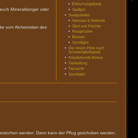
Erfrischungstrank
 euch Mineraldünger oder
Saatgut
Saatgutarten
Gemüse & Getreide
Obst und Früchte
nke vom Alchemisten des
Reagenzien
Blumen
Sonstiges
Die neuen Pilze nach
Schwierigkeitsgrad
Kräuterkunde Bonus
Tierhaltung
Tierzucht
Sonstiges:
gestochen werden. Dann kann der Pflug geschoben werden,