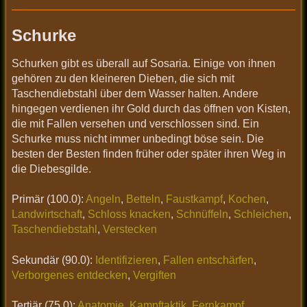
Schurke
Schurken gibt es überall auf Sosaria. Einige von ihnen
gehören zu den kleineren Dieben, die sich mit
Taschendiebstahl über dem Wasser halten. Andere
hingegen verdienen ihr Gold durch das öffnen von Kisten,
die mit Fallen versehen und verschlossen sind. Ein
Schurke muss nicht immer unbedingt böse sein. Die
besten der Besten finden früher oder später ihren Weg in
die Diebesgilde.
Primär (100.0):
Angeln
,
Betteln
,
Faustkampf
,
Kochen
,
Landwirtschaft
,
Schloss knacken
,
Schnüffeln
,
Schleichen
,
Taschendiebstahl
,
Verstecken
Sekundär (90.0):
Identifizieren
,
Fallen entschärfen
,
Verborgenes entdecken
,
Vergiften
Tertiär (75.0):
Anatomie
,
Kampftaktik
,
Fernkampf
,