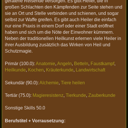
geratene Reisende versorgen. Es gibt Heiler, die in
großen Schlachten den Kämpfenden zur Seite stehen und
sie an Ort und Stelle verbinden und schienen, und sogar
selbst zur Waffe greifen. Es gibt auch Heiler die einfach
nur eine Praxis in einem Dorf oder einer Stadt eröffnet
haben und sich um die Nöte der Einwohner kümmern.
Neben der traditionellen Heilkunst erlernen viele Heiler in
ihrer Ausbildung zusätzlich das Wirken von Heil und
Schutzmagie.
Primär (100.0):
Anatomie
,
Angeln
,
Betteln
,
Faustkampf
,
Heilkunde
,
Kochen
,
Kräuterkunde
,
Landwirtschaft
Sekundär (90.0):
Alchemie
,
Tiere heilen
Tertiär (75.0):
Magieresistenz
,
Tierkunde
,
Zauberkunde
Sonstige Skills 50.0
Berufstitel + Vorrausetzung: