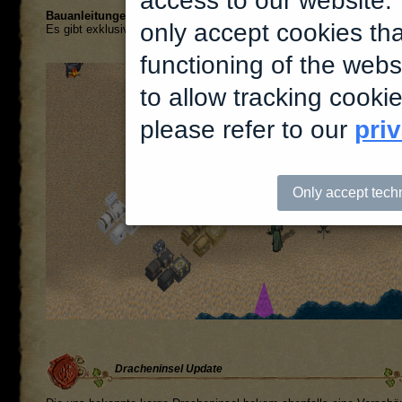
access to our website
Bauanleitungen für neue Statuen:
only accept cookies tha
Es gibt exklusive Zunft-Bauanleitungen für 4 kleine und 3 große Stat
functioning of the webs
to allow tracking cooki
please refer to our
pri
Only accept tech
Dracheninsel Update