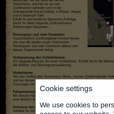
wünschen, fiel die Wahl auf die der
Steinmetze, und hier ist sie nun.
Zunftmeister befinden sich in der
Zwergenstadt Kazad Gathal, in Britain, Vesper
und in Noamuth Yath.
Erfüllt ihr wöchentliche Steinmetz-Aufträge,
könnt ihr dabei folgende Zunft-exklusive
Belohnungen freispielen:
Rosenquarz und roter Sandstein:
Ausschließlich Zunftmitglieder können lernen,
wie man die beiden neuen Steinsorten
Rosenquarz und roter Sandstein abbaut und
daraus Gegenstände fertigt.
Verbesserung des Schleifsteines:
Ein Upgrade-Bausatz für euren Schleifstein. Erhöht leicht die Wahrsch
die Waffen- und Rüstungsverzauberung.
Hinkelsteine:
Wie das Vorbild aller Steinmetze Obelix, können Zunftmitglieder Hinke
und sie dienen als ein nach und nach abbaubarer Steinvorrat, den ih
Sozusagen ein kleiner eigener Steinbruch für zuhause.
Cookie settings
Felsenhammer:
Mit diesem Hammer könnt ihr Hinkelsteine, Geoden und andere Fel
eine deutlich erhöhte Ausbeute.
We use cookies to pers
Schuerze der Steinmetze:
Arbeitet ihr mit dieser Schürze, erhöht sich eure Erfolgschance bei