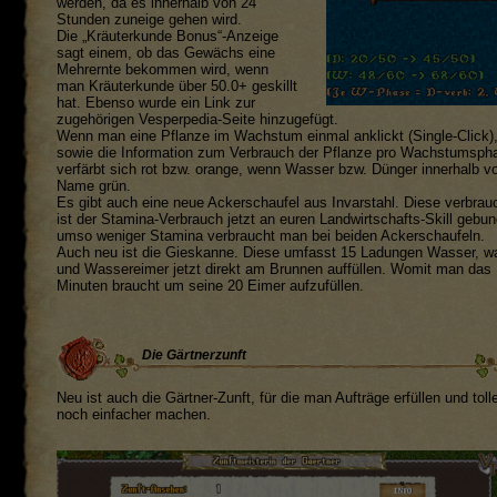
werden, da es innerhalb von 24
Stunden zuneige gehen wird.
Die „Kräuterkunde Bonus“-Anzeige
sagt einem, ob das Gewächs eine
Mehrernte bekommen wird, wenn
man Kräuterkunde über 50.0+ geskillt
hat. Ebenso wurde ein Link zur
zugehörigen Vesperpedia-Seite hinzugefügt.
Wenn man eine Pflanze im Wachstum einmal anklickt (Single-Click)
sowie die Information zum Verbrauch der Pflanze pro Wachstumspha
verfärbt sich rot bzw. orange, wenn Wasser bzw. Dünger innerhalb vo
Name grün.
Es gibt auch eine neue Ackerschaufel aus Invarstahl. Diese verbrau
ist der Stamina-Verbrauch jetzt an euren Landwirtschafts-Skill gebu
umso weniger Stamina verbraucht man bei beiden Ackerschaufeln.
Auch neu ist die Gieskanne. Diese umfasst 15 Ladungen Wasser, wa
und Wassereimer jetzt direkt am Brunnen auffüllen. Womit man das
Minuten braucht um seine 20 Eimer aufzufüllen.
Die Gärtnerzunft
Neu ist auch die Gärtner-Zunft, für die man Aufträge erfüllen und t
noch einfacher machen.