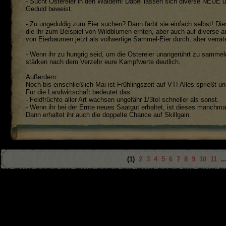
- Sucht Ostereier in den Wäldern! Dabei lassen sich diverse NEUE u
Geduld beweist.
- Zu ungeduldig zum Eier suchen? Dann färbt sie einfach selbst! Die
die ihr zum Beispiel von Wildblumen ernten, aber auch auf diverse
von Eierbäumen jetzt als vollwertige Sammel-Eier durch, aber verra
- Wenn ihr zu hungrig seid, um die Ostereier unangerührt zu sammel
stärken nach dem Verzehr eure Kampfwerte deutlich.
Außerdem:
Noch bis einschließlich Mai ist Frühlingszeit auf VT! Alles sprießt un
Für die Landwirtschaft bedeutet das:
- Feldfrüchte aller Art wachsen ungefähr 1/3tel schneller als sonst.
- Wenn ihr bei der Ernte neues Saatgut erhaltet, ist dieses manchma
Dann erhaltet ihr auch die doppelte Chance auf Skillgain.
(1)
2
3
4
5
6
7
8
9
10
11
..