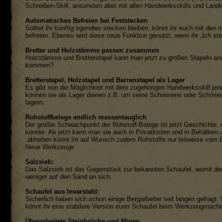
Schreiben-Skill, ansonsten aber mit allen Handwerksskills und Landw
Automatisches Befreien bei Feststecken
Solltet ihr künftig irgendwo stecken bleiben, könnt ihr euch mit den
befreien. Ebenso wird diese neue Funktion genutzt, wenn ihr „Ich st
Bretter und Holzstämme passen zusammen
Holzstämme und Bretterstapel kann man jetzt zu großen Stapeln ane
kommen?
Bretterstapel, Holzstapel und Barrenstapel als Lager
Es gibt nun die Möglichkeit mit dem zugehörigen Handwerksskill jen
können sie als Lager dienen z.B. um seine Schreinerei oder Schmied
lagern.
Rohstoffbelege endlich massentauglich
Der größte Schwachpunkt der Rohstoff-Belege ist jetzt Geschichte,
konnte. Ab jetzt kann man sie auch in Privatkisten und in Behälter
.abheben könnt ihr auf Wunsch zudem Rohstoffe nur teilweise vom 
Neue Werkzeuge
Salzsieb:
Das Salzsieb ist das Gegenstück zur bekannten Schaufel, womit der
weniger auf den Sand an sich.
Schaufel aus Invarstahl:
Sicherlich haben sich schon einige Bergarbeiter seit langen gefragt: W
könnt ihr eine stabilere Version eurer Schaufel beim Werkzeugmache
Überarbeitete Steinbrüche und Minen