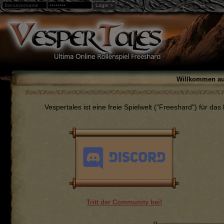
Login >
Warning
: Undefined array key "loggedin" in
/home/web3/html
Willkommen auf
Vespertales ist eine freie Spielwelt ("Freeshard") für das
Tritt der Community bei!