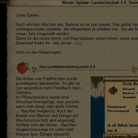
Winter Update: Landwirtschaft 2.0, Stei
Liebe Spieler,
Nach etlichen Wochen des Testens ist es nun soweit: Das große Ves
umfangreichsten Updates, die Vespertales je erhalten hat - hat die 
neuen Jahr vorgestellt werden.
Damit ihr die neuen Items und Map-Updates sehen könnt, muss eure V
Download findet ihr - wie immer -
hier
Jetzt zu den Neuerungen:
Das Landwirtschaftssystem 2.0
Der Anbau von Feldfrüchten wurde
grundlegend überarbeitet. So gibt es
nun wesentlich mehr Feedback beim
Gärtnern.
Im Pflanzenstatus wurde eine
Vorschau hinzugefügt, was passiert,
wenn man düngt oder gießt (Vorher
→ Nachher-Vergleich). Auch der
Bedarf von Wasser und Dünger pro
Wachstumsschritt wird angezeigt.
Verfärbt sich die Vorher→Nachher-
Vergleichsanzeige rot sollte bald
Wasser bzw. Dünger überprüft