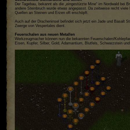
Der Tagebau, bekannt als die „eingestürzte Mine“ im Nordwald bei Br
andere Steinbruch wurde etwas angepasst. Da zeitweise recht viele 
Quellen an Steinen und Erzen oft erschöpft.
Auch auf der Dracheninsel befindet sich jetzt ein Jade und Basalt St
Zwerge von Vespertales dient.
Feuerschalen aus neuen Metallen
Werkzeugmacher können nun die bekannten Feuerschalen/Kohlepfann
Eisen, Kupfer, Silber, Gold, Adamantium, Blutfels, Schwarzstein und 