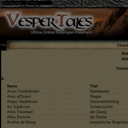
Login >
Warning
: Undefined array key "loggedin" in
/home/web3/html
Charak
Akt
Akt
Sortie
A
Name
Titel
Amox Gordhdarakh
Waldlaeufer
Anas al'Quasir
Magier
Angus Haraldsson
Steinmetzlehrling
Ari Snjallsson
Schatzsucher
Artox Feuerbart
der Zwerg
Atlas Borsson
der Barbar
Avelina de Moray
meisterlicher Bogenba