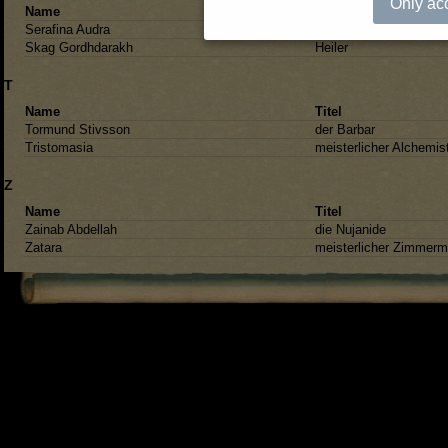
Only ac
Name
Titel
Serafina Audra
Drachentoeterin
Skag Gordhdarakh
Heiler
T
Name
Titel
Tormund Stivsson
der Barbar
Tristomasia
meisterlicher Alchemis
Z
Name
Titel
Zainab Abdellah
die Nujanide
Zatara
meisterlicher Zimmer