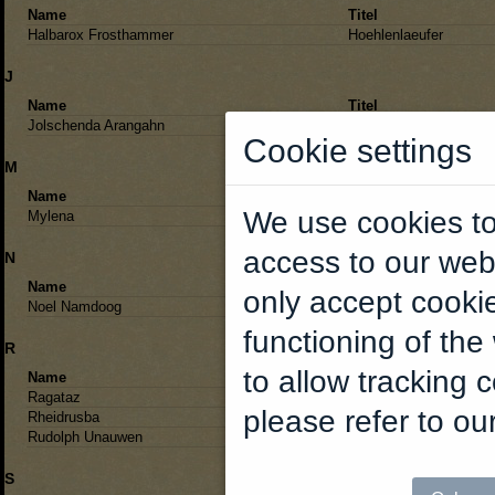
Name
Titel
Halbarox Frosthammer
Hoehlenlaeufer
J
Name
Titel
Jolschenda Arangahn
die Zwergin
Cookie settings
M
Name
Titel
We use cookies to
Mylena
die Waldelfe
access to our web
N
Name
Titel
only accept cookie
Noel Namdoog
meisterlicher Bergarbei
functioning of the
R
to allow tracking 
Name
Titel
Ragataz
Waldlaeufer
please refer to ou
Rheidrusba
Schamanin
Rudolph Unauwen
meisterlicher Schmied
S