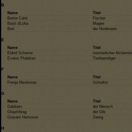
B
Name
Titel
Bartor Cahir
Fischer
Basti d'Loha
Magier
Bert
der Nordmann
E
Name
Titel
Eldrid Schorror
meisterlicher Alchemis
Eveles Phaldran
Tierbaendiger
F
Name
Titel
Frenja Meskinow
Schurkin
G
Name
Titel
Galdrarn
der Mensch
Ghash'brag
der Ork
Grasam Hamoson
Zwerg
H