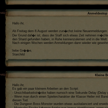
Anmeldestop 
Hallo ihr,
Ab Freitag dem 8.August werden zun�chst keine Neuanmeldungen m
Der Grund daf�r ist, dass der Staff sich etwas Zeit nehmen m�chte, 
den Shard gefunden haben, in Ruhe kennenzulernen und in die Welt z
Nach einigen Wochen werden Anmeldungen dann wieder wie gewohnt 
liebe Gr��e,
Starchild
Kleine B
Hallo ihr,
Es gab ein paar kleinere Arbeiten an den Script:
- Unsichtbarkeitstr�nke haben nurnoch eine Sekunde Delay (Delay g
- Wenn man durch einen Spielercharakter der Klasse Heiler mit Band
diesen Tod.
- Die Dungeon Boss-Monster wurden etwas ausbalanciert und erweite
- Magische Fische k�nnen Angler nun immer identifizieren, wenn s