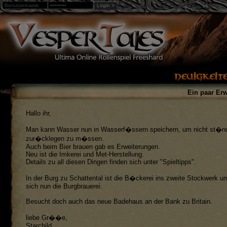
Login >
Warning
: Undefined array key "loggedin" in
/home/web3/html
Ein paar Erw
Hallo ihr,
Man kann Wasser nun in Wasserf�ssern speichern, um nicht st�n
zur�cklegen zu m�ssen.
Auch beim Bier brauen gab es Erweiterungen.
Neu ist die Imkerei und Met-Herstellung.
Details zu all diesen Dingen finden sich unter "Spieltipps".
In der Burg zu Schattental ist die B�ckerei ins zweite Stockwerk 
sich nun die Burgbrauerei.
Besucht doch auch das neue Badehaus an der Bank zu Britain.
liebe Gr��e,
Starchild