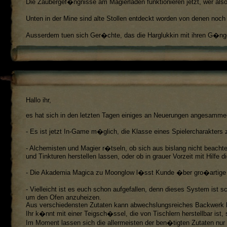
Die Zaubergef�ngnisse am Magierladen funktionieren jetzt, wer also d
Unten in der Mine sind alte Stollen entdeckt worden von denen noch
Ausserdem tuen sich Ger�chte, das die Harglukkin mit ihren G�ng
Hallo ihr,
es hat sich in den letzten Tagen einiges an Neuerungen angesammel
- Es ist jetzt In-Game m�glich, die Klasse eines Spielercharakter
- Alchemisten und Magier r�tseln, ob sich aus bislang nicht beach
und Tinkturen herstellen lassen, oder ob in grauer Vorzeit mit Hilfe
- Die Akademia Magica zu Moonglow l�sst Kunde �ber gro�artige Re
- Vielleicht ist es euch schon aufgefallen, denn dieses System is
um den Ofen anzuheizen.
Aus verschiedensten Zutaten kann abwechslungsreiches Backwerk h
Ihr k�nnt mit einer Teigsch�ssel, die von Tischlern herstellbar ist
Im Moment lassen sich die allermeisten der ben�tigten Zutaten nur