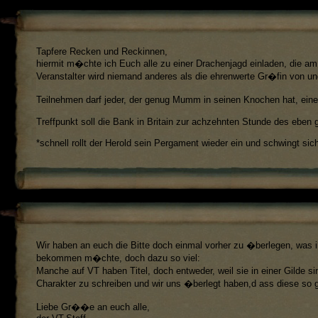
Tapfere Recken und Reckinnen,
hiermit m�chte ich Euch alle zu einer Drachenjagd einladen, die am
Veranstalter wird niemand anderes als die ehrenwerte Gr�fin von und
Teilnehmen darf jeder, der genug Mumm in seinen Knochen hat, ein
Treffpunkt soll die Bank in Britain zur achzehnten Stunde des eben
*schnell rollt der Herold sein Pergament wieder ein und schwingt s
Wir haben an euch die Bitte doch einmal vorher zu �berlegen, was ihr
bekommen m�chte, doch dazu so viel:
Manche auf VT haben Titel, doch entweder, weil sie in einer Gilde
Charakter zu schreiben und wir uns �berlegt haben,d ass diese so gu
Liebe Gr��e an euch alle,