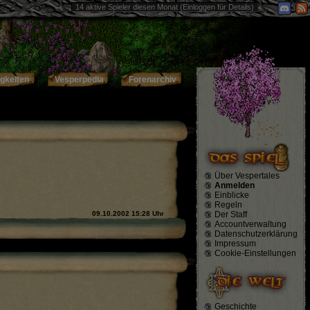
14 aktive Spieler diesen Monat (Einloggen für Details)
p
on line
32
gkeiten
Vesperpedia
Forenarchiv
Über Vespertales
Anmelden
Einblicke
Regeln
Der Staff
09.10.2002 15:28 Uhr
Accountverwaltung
Datenschutzerklärung
Impressum
Cookie-Einstellungen
Geschichte