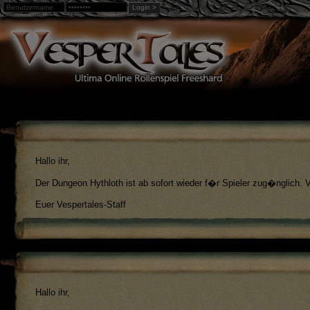
Login >
Warning
: Undefined array key "loggedin" in
/home/web3/html
Hallo ihr,
Der Dungeon Hythloth ist ab sofort wieder f�r Spieler zug�nglich. 
Euer Vespertales-Staff
Hallo ihr,