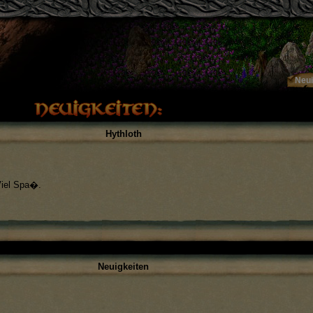
/libs/smarty/tmplc/%%92^92E^92EF1E76%%_header.htm.ph
Neui
Hythloth
Viel Spa�.
Neuigkeiten