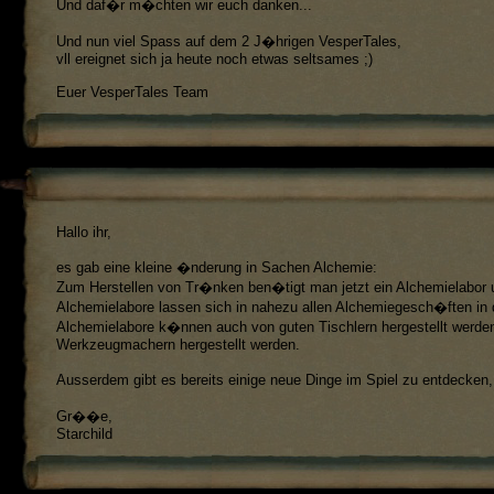
Und daf�r m�chten wir euch danken...
Und nun viel Spass auf dem 2 J�hrigen VesperTales,
vll ereignet sich ja heute noch etwas seltsames ;)
Euer VesperTales Team
Hallo ihr,
es gab eine kleine �nderung in Sachen Alchemie:
Zum Herstellen von Tr�nken ben�tigt man jetzt ein Alchemielabor u
Alchemielabore lassen sich in nahezu allen Alchemiegesch�ften in 
Alchemielabore k�nnen auch von guten Tischlern hergestellt wer
Werkzeugmachern hergestellt werden.
Ausserdem gibt es bereits einige neue Dinge im Spiel zu entdecken, 
Gr��e,
Starchild