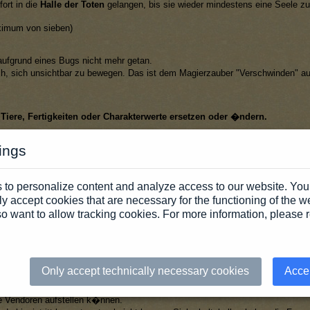
fort in die
Halle der Toten
gelangen, bis sie wieder mindestens eine Seele z
aximum von sieben)
aufgrund eines Bugs nicht mehr getan.
ch, sich unsichtbar zu bewegen. Das ist dem Magierzauber "Verschwinden" au
Tiere, Fertigkeiten oder Charakterwerte ersetzen oder �ndern.
ings
ielern Items oder sogar komplette Charaktere verloren gegangen sind. In fast
ert Euer Accountpasswort nicht auf der Festplatte, gebt es nicht weiter und
 to personalize content and analyze access to our website. Yo
y accept cookies that are necessary for the functioning of the w
o want to allow tracking cookies. For more information, please r
Neues in Noamuth Yath
Only accept technically necessary cookies
Accep
hre Vendoren aufstellen k�nnen.