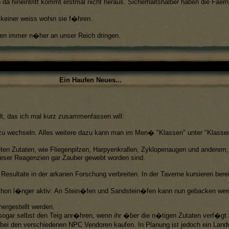
a hineintritt kommt erstmal nicht heraus. Sicherhaltshalber haben die Faern 
 keiner weiss wohin sie f�hren.
en immer n�her an unser Reich dringen.
Ein Haufen Neues...
t, das ich mal kurz zusammenfassen will:
s zu wechseln. Alles weitere dazu kann man im Men� "Klassen" unter "Klass
teten Zutaten, wie Fliegenpilzen, Harpyenkrallen, Zyklopenaugen und anderem
 dieser Reagenzien gar Zauber gewebt worden sind.
sultate in der arkanen Forschung verbreiten. In der Taverne kursieren ber
t schon l�nger aktiv: An Stein�fen und Sandstein�fen kann nun gebacken wer
ergestellt werden.
, sogar selbst den Teig anr�hren, wenn ihr �ber die n�tigen Zutaten verf�gt.
 bei den verschiedenen NPC Vendoren kaufen. In Planung ist jedoch ein Land